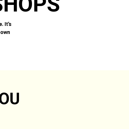
SHOPS
 It’s
r own
YOU