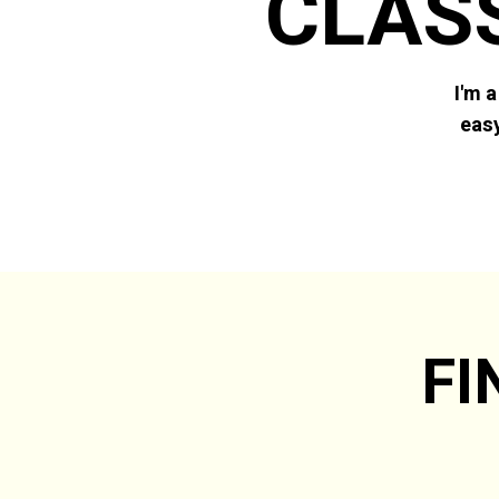
CLAS
I'm a
easy
FI