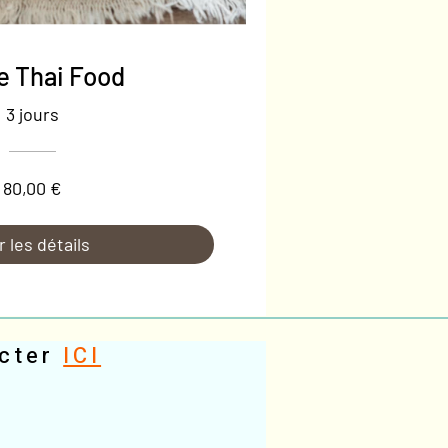
e Thai Food
3 jours
80,00 €
r les détails
cter
ICI