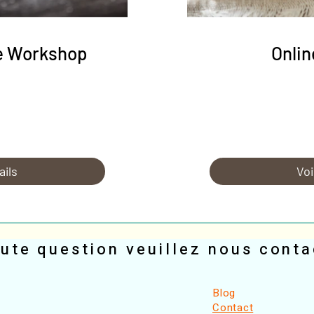
e Workshop
Onlin
ails
Voi
ute question veuillez
nous conta
​Blog
Contact