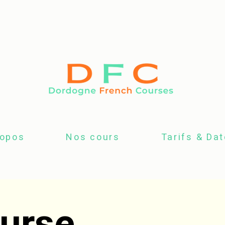
ropos
Nos cours
Tarifs & Da
urse