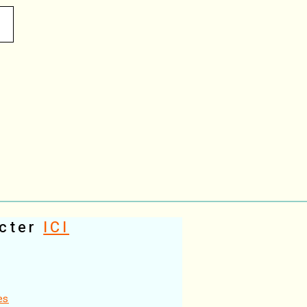
cter
ICI
es