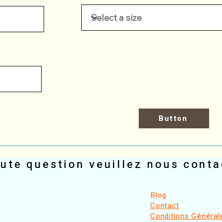
Button
ute question veuillez
nous conta
​Blog
Contact
Conditions G
é
n
é
ral