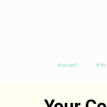
Accueil
À P
Your Co